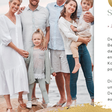
S
» 
De
Be
da
en
Ko
po
Di
un
De
au
An