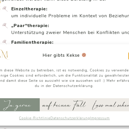
Einzeltherapie:
um individuelle Probleme im Kontext von Beziehu
„Paar“therapie:
Unterstützung zweier Menschen bei Konflikten un
Familientherapie:
indem Familien gemeinsam an ihren Problemen arb
Hier gibts Kekse
e systemische Haltung ist ein grundlegendes Konzept 
schreibt eine bestimmte Art des Denkens, Fühlens und
m diese Website zu betreiben, ist es notwendig, Cookies zu verwende
inige Cookies sind erforderlich, um die Funktionalität zu gewährleiste
ägt. Hier sind die wichtigsten Aspekte:
nd damit diese Seite so aussieht wie sie aussehen soll :) Mehr erfähr
du in der Datenschutzerklärung.
ernmerkmale der systemischen Haltung
Neutralität und Allparteilichkeit:
Ja, gerne
auf keinen Fall
Lass mal sehe
. Systemische Praktizierende nehmen eine neutrale 
bedeutet, sie bewerten die Beteiligten nicht und er
Cookie-Richtlinie
Datenschutzerklärung
Impressum
. Sie versuchen, die Perspektiven aller Beteiligte