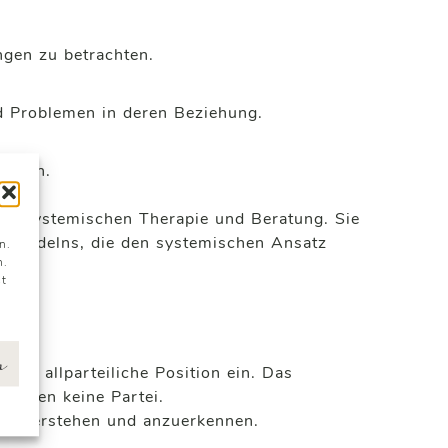
ngen zu betrachten.
d Problemen in deren Beziehung.
eiten.
der systemischen Therapie und Beratung. Sie
 Handelns, die den systemischen Ansatz
n.
n.
st
n
und allparteiliche Position ein. Das
greifen keine Partei.
n zu verstehen und anzuerkennen.