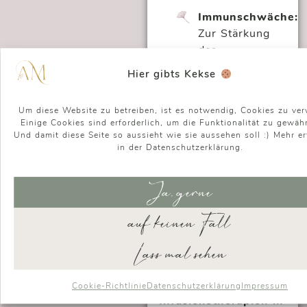
Immunschwäche:
Zur Stärkung
des
Immunsystems
Hier gibts Kekse
und zur
Vorbeugung
Um diese Website zu betreiben, ist es notwendig, Cookies zu ve
von Infekten.
Einige Cookies sind erforderlich, um die Funktionalität zu gewähr
Und damit diese Seite so aussieht wie sie aussehen soll :) Mehr er
Vitamin- und
in der Datenschutzerklärung.
Mineralstoffmänge
Zur schnellen
Ja, gerne
und effektiven
Auffüllung von
auf keinen Fall
Nährstoffdefiziten.
Lass mal sehen
Arten von Injektions-
und
Cookie-Richtlinie
Datenschutzerklärung
Impressum
Infusionstherapien in